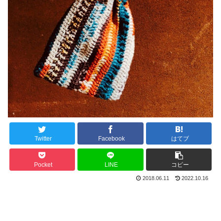
Twitter
Facebook
はてブ
Pocket
LINE
コピー
2018.06.11
2022.10.16